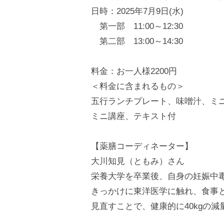
神
活
s
―
日時：2025年7月9日(水)
サ
栖
a
身
第一部 11:00～12:30
ロ
市
d
体
第二部 13:00～14:30
ン
m
の
の
（
i
温
芯
陶
料金：お一人様2200円
n
か
活
板
＜料金に含まれるもの＞
ら
浴
サ
五行ランチプレート、味噌汁、ミ
整
・
ロ
ミニ講座、テキスト付
え
ホ
ン
る
ッ
【薬膳コーディネーター】
（
ト
大川知見（ともみ）さん
陶
ヨ
栄養大学を卒業後、自身の妊娠中
板
ガ
きっかけに東洋医学に触れ、食事
ス
浴
見直すことで、健康的に40kgの減
タ
・
⠀