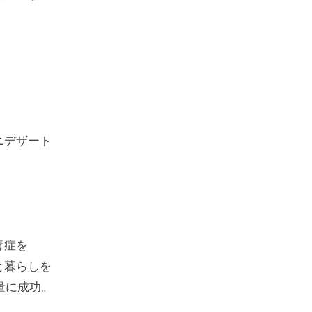
ニデザート
毒症を⠀
と暮らしを⠀
量に成功。⠀