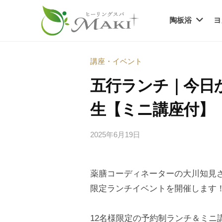
ヒ
コ
ー
陶板浴
ヨ
ン
リ
テ
ヒ
ン
疲
ン
グ
れ
ー
講座・イベント
ツ
ス
も
リ
へ
五行ランチ｜今日
パ
、
ン
ス
・
不
生【ミニ講座付】
グ
キ
マ
調
ス
ッ
キ
も
2025年6月19日
b
｜
プ
パ
、
y
神
・
老
s
栖
マ
け
薬膳コーディネーターの大川知見
p
市
見
e
限定ランチイベントを開催します
キ
の
e
え
｜
温
d
も
12名様限定の予約制ランチ＆ミニ