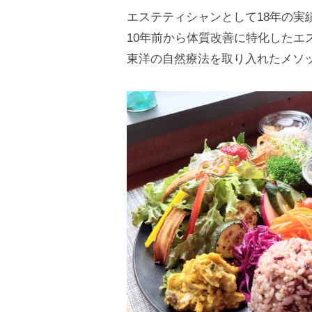
ジ
ホ
エステティシャンとして18年の実
オ
ッ
10年前から体質改善に特化したエ
）
ト
東洋の自然療法を取り入れたメソ
ヨ
ガ
ス
タ
ジ
オ
）