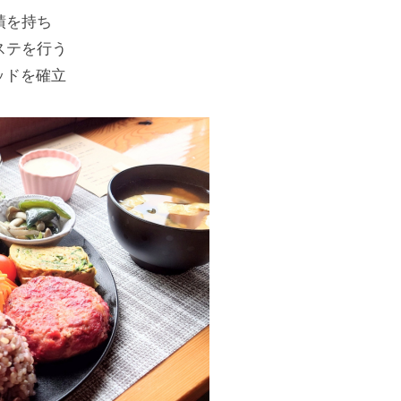
績を持ち⠀
ステを行う⠀
ッドを確立⠀