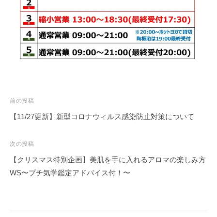
ス
タ
ジ
オ
）
投
前の投稿
稿
【11/27更新】新型コロナウィルス感染防止対策について
ナ
ビ
次の投稿
ゲ
【クリスマス特別企画】美肌を手に入れるアロマの楽しみ方
ー
WS〜プチ気学鑑定アドバイス付！〜
シ
ョ
ン