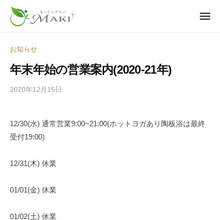
ヒ
ュ
コ
ー
ー
ン
メ
リ
ニ
テ
ヒ
疲
ュ
ン
ー
ン
ー
れ
グ
お知らせ
ツ
も
ス
リ
年末年始の営業案内(2020-21年)
へ
パ
、
ン
・
不
ス
グ
2020年12月15日
b
マ
調
キ
y
ス
キ
も
ッ
s
パ
｜
、
12/30(水) 通常営業9:00~21:00(ホットヨガあり陶板浴は最終
p
プ
・
神
老
受付19:00)
e
栖
マ
け
e
市
キ
見
d
12/31(木) 休業
の
え
｜
s
温
も
a
神
01/01(金) 休業
活
―
d
栖
サ
身
m
市
ロ
01/02(土) 休業
i
体