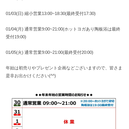
ン
の
n
の
（
温
01/03(日) 縮小営業13:00~18:30(最終受付17:30)
芯
陶
活
か
板
サ
ら
01/04(月) 通常営業9:00~21:00(ホットヨガあり陶板浴は最終
浴
整
ロ
受付19:00)
・
え
ン
ホ
る
ッ
（
01/05(火) 通常営業9:00~21:00(最終受付20:00)
ト
陶
ヨ
年始は初売りやプレゼント企画などございますので、皆さま
板
ガ
是非お出かけください(
^^
)
浴
ス
・
タ
ホ
ジ
オ
ッ
）
ト
ヨ
ガ