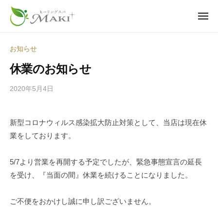
ヒ
ュ
コ
ー
ー
ン
メ
リ
ニ
テ
ヒ
疲
ュ
ン
ー
ン
ー
れ
グ
お知らせ
ツ
も
ス
リ
休業のお知らせ
へ
パ
、
ン
・
不
ス
グ
2020年5月4日
b
マ
調
キ
y
ス
キ
も
ッ
s
パ
｜
、
新型コロナウィルス感染拡大防止対策として、当店は現在休
p
プ
・
神
老
業をしております。
e
栖
マ
け
e
市
キ
見
d
5/7より営業を再開する予定でしたが、緊急事態宣言の延長
の
え
｜
s
を受け、『当面の間』休業を続けることになりました。
温
も
a
神
活
―
d
栖
サ
ご不便をおかけし誠に申し訳ございません。
身
m
市
ロ
i
体