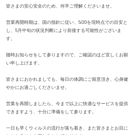
ン
の
皆さまの安心安全のため、何卒ご理解くださいませ。
n
の
（
温
芯
陶
活
営業再開時期は、国の指針に従い、5/20を現時点での目安と
か
板
サ
ら
し、5月中旬の状況判断により前後する可能性がございま
浴
整
ロ
す。
・
え
ン
ホ
る
ッ
（
随時お知らせをして参りますので、ご確認のほど宜しくお願
ト
い申し上げます。
陶
ヨ
板
ガ
皆さまにおかれましても、毎日の体調にご留意頂き、心身健
浴
ス
やかにお過ごしくださいませ。
・
タ
ホ
ジ
営業を再開しましたら、今まで以上に快適なサービスを提供
オ
ッ
できますよう、十分に準備をして参ります。
）
ト
ヨ
一日も早くウィルスの流行が落ち着き、また皆さまとお目に
ガ