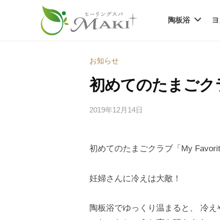
ヒ
コ
ー
陶板浴
ヨ
ン
リ
テ
ヒ
ン
疲
ン
グ
れ
ー
お知らせ
ツ
ス
も
リ
へ
初めてのたまごク
パ
、
ン
ス
・
不
グ
キ
2019年12月14日
b
マ
調
ス
y
ッ
キ
も
s
｜
プ
パ
、
初めてのたまごクラブ「My Favor
p
神
・
老
e
栖
マ
け
e
妊婦さんに冷えは大敵！
市
見
キ
d
の
え
s
｜
温
陶板浴でゆっくり温まると、 冷
も
a