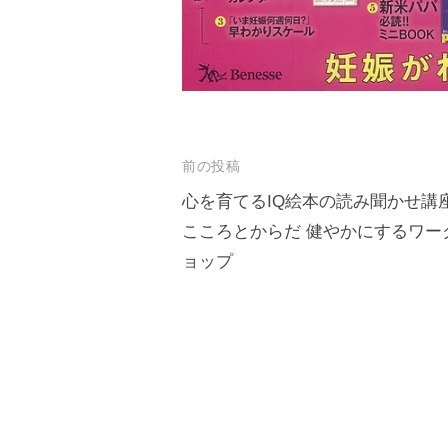
投
前の投稿
稿
心を育てるIQ絵本の読み聞かせ講
こころとからだ 健やかにするワー
ナ
ョップ
ビ
ゲ
ー
シ
ョ
ン