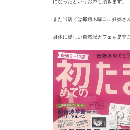
神
活
になったというお声も頂きます。
―
d
サ
栖
m
身
ロ
また当店では毎週木曜日に妊婦さ
市
i
体
ン
の
n
の
（
身体に優しい自然派カフェも是非
温
芯
陶
か
活
板
ら
浴
サ
整
・
ロ
え
ホ
ン
る
ッ
（
ト
陶
ヨ
板
ガ
ス
浴
タ
・