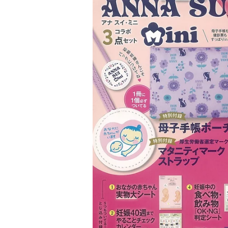
ジ
ホ
オ
ッ
）
ト
ヨ
ガ
ス
タ
ジ
オ
）