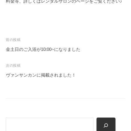
料金等、詳しくはレンタルサロンのページをご覧ください♪
ス
タ
ジ
オ
）
投
前の投稿
稿
金土日のご入浴が10:00~になりました
ナ
ビ
次の投稿
ゲ
ヴァンサンカンに掲載されました！
ー
シ
ョ
ン
検
索