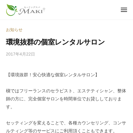
ヒ
ュ
コ
ー
ー
ン
メ
リ
ニ
テ
ヒ
疲
ュ
ン
ー
ン
ー
れ
グ
お知らせ
ツ
も
ス
リ
環境抜群の個室レンタルサロン
へ
パ
、
ン
・
不
ス
グ
2017年4月22日
b
マ
調
キ
y
ス
キ
も
ッ
s
パ
｜
、
【環境抜群！安心快適な個室レンタルサロン】
p
プ
・
神
老
e
栖
マ
け
e
槇ではフリーランスのセラピスト、エステティシャン、整体
市
キ
見
d
師の方に、完全個室サロンを時間単位でお貸ししておりま
の
え
｜
s
す。
温
も
a
神
活
―
d
栖
サ
セッティングを変えることで、各種カウンセリング、コンサ
身
m
市
ロ
ルティング等のサービスにご利用頂くこともできます。
i
体