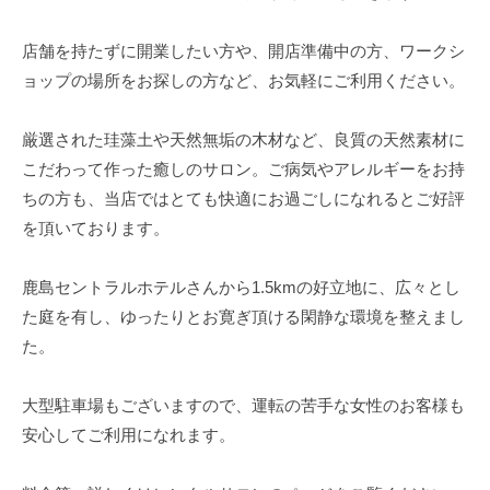
ン
の
n
の
（
温
店舗を持たずに開業したい方や、開店準備中の方、ワークシ
芯
陶
活
ョップの場所をお探しの方など、お気軽にご利用ください。
か
板
サ
ら
浴
整
ロ
厳選された珪藻土や天然無垢の木材など、良質の天然素材に
・
え
ン
こだわって作った癒しのサロン。ご病気やアレルギーをお持
ホ
る
ッ
（
ちの方も、当店ではとても快適にお過ごしになれるとご好評
ト
を頂いております。
陶
ヨ
板
ガ
鹿島セントラルホテルさんから1.5kmの好立地に、広々とし
浴
ス
た庭を有し、ゆったりとお寛ぎ頂ける閑静な環境を整えまし
・
タ
た。
ホ
ジ
オ
ッ
大型駐車場もございますので、運転の苦手な女性のお客様も
）
ト
安心してご利用になれます。
ヨ
ガ