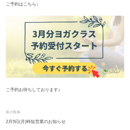
ご予約はこちら↓
ス
タ
ジ
オ
）
ご予約お待ちしております♪
投
前の投稿
稿
2月9日(月)時短営業のお知らせ
ナ