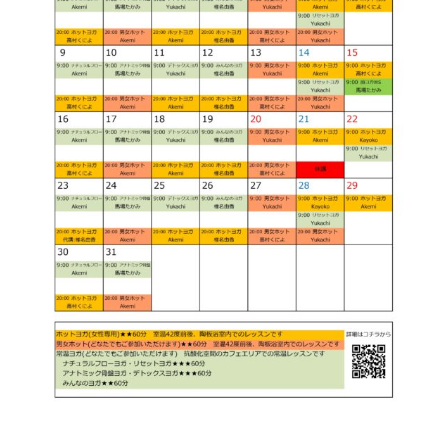
ン
の
n
の
（
温
芯
陶
活
か
板
サ
ら
浴
整
ロ
・
え
ン
ホ
る
ッ
（
ト
陶
ヨ
板
ガ
浴
ス
・
タ
ホ
ジ
オ
ッ
）
ト
ヨ
ガ