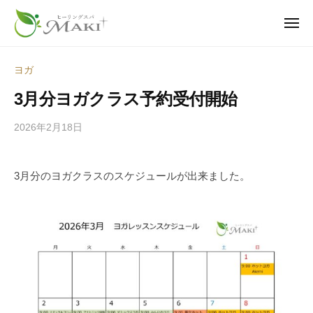
ヒ
ュ
コ
ー
ー
ン
メ
リ
ニ
テ
ヒ
疲
ュ
ン
ー
ン
ー
れ
グ
ヨガ
ツ
も
ス
リ
3月分ヨガクラス予約受付開始
へ
パ
、
ン
・
不
ス
グ
2026年2月18日
b
マ
調
キ
y
ス
キ
も
ッ
s
パ
｜
、
3月分のヨガクラスのスケジュールが出来ました。
p
プ
・
神
老
e
栖
マ
け
e
市
キ
見
d
の
え
｜
s
温
も
a
神
活
―
d
栖
サ
身
m
市
ロ
i
体