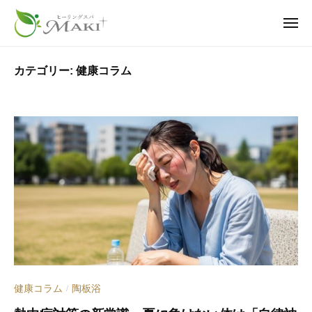
ヒ
ュ
コ
ー
ー
ン
メ
リ
ニ
テ
ヒ
疲
ュ
ン
ー
ン
ー
れ
グ
カテゴリー:
健康コラム
ツ
も
ス
リ
へ
パ
、
ン
・
不
ス
グ
マ
調
キ
ス
キ
も
ッ
パ
｜
、
プ
・
神
老
栖
マ
け
市
キ
見
の
え
｜
温
も
神
活
―
栖
サ
健康コラム
陶板浴
/
身
市
ロ
体