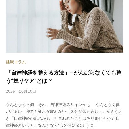
m
i
n
健康コラム
「自律神経を整える方法」—がんばらなくても整
う“巡りケア”とは？
2025年10月10日
b
y
なんとなく不調…それ、自律神経のサインかも― なんとなく体
s
がだるい、寝ても疲れが取れない、気分が落ち込む…。そんなと
p
き「自律神経の乱れかも」と言われたことはありませんか？ 自
e
律神経というと、なんとなく“心の問題”のように...
e