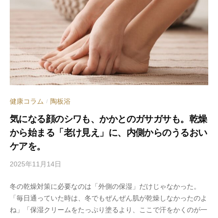
i
n
健康コラム
陶板浴
/
気になる顔のシワも、かかとのガサガサも。乾燥
から始まる「老け見え」に、内側からのうるおい
ケアを。
2025年11月14日
b
y
冬の乾燥対策に必要なのは「外側の保湿」だけじゃなかった。
s
「毎日通っていた時は、冬でもぜんぜん肌が乾燥しなかったのよ
p
ね」「保湿クリームをたっぷり塗るより、ここで汗をかくのが一
e