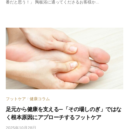
番だと思う！」 陶板浴に通ってくださるお客様か...
e
d
s
a
d
m
i
n
フットケア
健康コラム
/
足元から健康を支える―「その場しのぎ」ではな
く根本原因にアプローチするフットケア
2025年10月28日
b