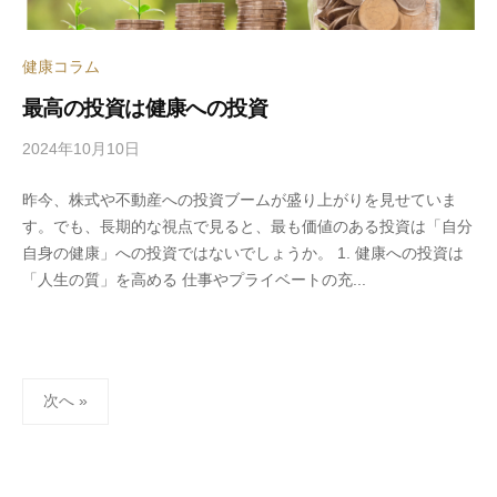
健康コラム
最高の投資は健康への投資
2024年10月10日
b
y
昨今、株式や不動産への投資ブームが盛り上がりを見せていま
s
す。でも、長期的な視点で見ると、最も価値のある投資は「自分
p
自身の健康」への投資ではないでしょうか。 1. 健康への投資は
e
「人生の質」を高める 仕事やプライベートの充...
e
d
s
a
投
d
次へ »
m
稿
i
の
n
ペ