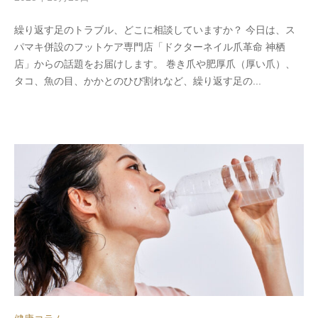
y
繰り返す足のトラブル、どこに相談していますか？ 今日は、ス
s
パマキ併設のフットケア専門店「ドクターネイル爪革命 神栖
p
店」からの話題をお届けします。 巻き爪や肥厚爪（厚い爪）、
e
タコ、魚の目、かかとのひび割れなど、繰り返す足の...
e
d
s
a
d
m
i
n