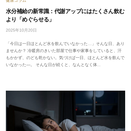
健康コラム
水分補給の新常識：代謝アップにはたくさん飲む
より「めぐらせる」
2025年10月20日
b
y
「今日は一日ほとんど水を飲んでいなかった…」そんな日、あり
s
ませんか？ 冷暖房のきいた部屋で仕事や家事をしていると、汗
p
もかかず、のども乾かない。気づけば一日、ほとんど水を飲んで
e
いなかった—。 そんな日が続くと、なんとなく体...
e
d
s
a
d
m
i
n