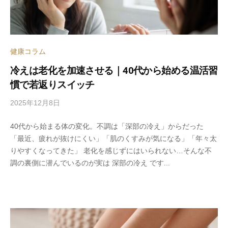
ス
タ
ジ
オ
健康コラム
）
冷えは老化を加速させる｜40代から始める温活習
慣で若返りスイッチ
2025年12月8日
b
y
40代から始まる体の変化。不調は「深部の冷え」からだった
s
「最近、疲れが抜けにくい」「肌のくすみが気になる」「年々太
p
りやすくなってきた」 老化を感じずにはいられない…そんな不
e
調の裏側に潜んでいるのが実は 深部の冷え です...
e
d
s
a
d
m