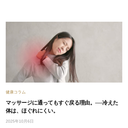
d
s
a
d
m
i
n
健康コラム
マッサージに通ってもすぐ戻る理由。──冷えた
体は、ほぐれにくい。
2025年10月6日
b