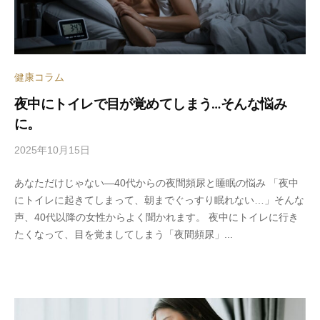
健康コラム
夜中にトイレで目が覚めてしまう…そんな悩み
に。
2025年10月15日
b
y
あなただけじゃない―40代からの夜間頻尿と睡眠の悩み 「夜中
s
にトイレに起きてしまって、朝までぐっすり眠れない…」そんな
p
声、40代以降の女性からよく聞かれます。 夜中にトイレに行き
e
たくなって、目を覚ましてしまう「夜間頻尿」...
e
d
s
a
d