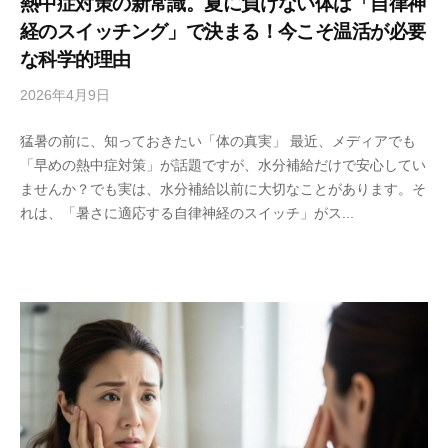
熱中症対策の新常識。夏に負けない体は「自律神
ン
の
の
経のスイッチング」で決まる！今こそ温活が必要
（
温
芯
な科学的理由
陶
活
か
板
2026年4月9日
b
サ
ら
浴
y
整
ロ
・
猛暑の前に、知っておきたい「体の真実」 最近、メディアでも
s
え
ン
ホ
「早めの熱中症対策」が話題ですが、水分補給だけで安心してい
p
る
ッ
（
ませんか？でも実は、水分補給以前に大切なことがあります。そ
e
ト
陶
れは、「暑さに適応する自律神経のスイッチ」がス...
e
ヨ
板
d
ガ
s
浴
ス
a
・
タ
d
ホ
ジ
m
オ
ッ
i
）
ト
n
ヨ
ガ