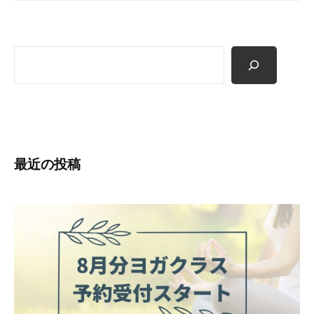
ー
ジ
送
検
り
索
最近の投稿