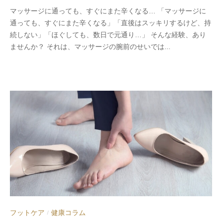
y
マッサージに通っても、すぐにまた辛くなる… 「マッサージに
s
通っても、すぐにまた辛くなる」「直後はスッキリするけど、持
p
続しない」「ほぐしても、数日で元通り…」 そんな経験、あり
e
ませんか？ それは、マッサージの腕前のせいでは...
e
d
s
a
d
m
i
n
フットケア
健康コラム
/